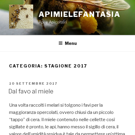
Salta
al
APIMIELEFANTASIA
contenuto
Api e Apicoltori
Menu
CATEGORIA:
STAGIONE 2017
PUBBLICATO
10 SETTEMBRE 2017
IL
Dal favo al miele
Una volta raccolti i melari si tolgono i favi per la
maggioranza opercolati, ovvero chiusi da un piccolo
“tappo” di cera. Il miele contenuto nelle cellette così
sigillate è pronto, le api, hanno messo il sigillo di cera, il
valore dell’umidità residua è tale da permettere un’ottima